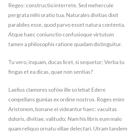
Reges: constructio interrete. Sed mehercule
pergrata mihi oratio tua. Naturales divitias dixit
parabiles esse, quod parvo esset natura contenta.
Atque haec coniunctio confusioque virtutum
tamen a philosophis ratione quadam distinguitur.
Tu vero, inquam, ducas licet, si sequetur; Verba tu
fingas et ea dicas, quae non sentias?
Laelius clamores sofòw ille so lebat Edere
compellans gumias ex ordine nostros. Roges enim
Aristonem, bonane ei videantur haec: vacuitas
doloris, divitiae, valitudo; Nam his libris eum malo
quam reliquo ornatu villae delectari. Utram tandem