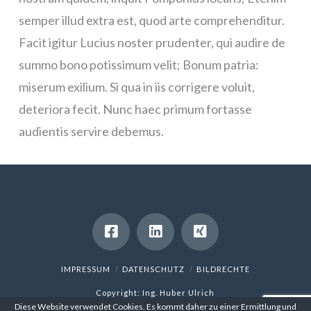
semper illud extra est, quod arte comprehenditur.
Facit igitur Lucius noster prudenter, qui audire de
summo bono potissimum velit; Bonum patria:
miserum exilium. Si qua in iis corrigere voluit,
deteriora fecit. Nunc haec primum fortasse
audientis servire debemus.
IMPRESSUM
DATENSCHUTZ
BILDRECHTE
Copyright: Ing. Huber Ulrich
Diese Website verwendet Cookies. Es kommt daher zu einer Ermittlung und