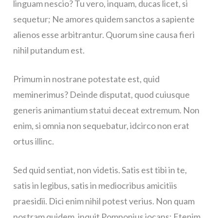
linguam nescio? Tu vero, inquam, ducas licet, si
sequetur; Ne amores quidem sanctos a sapiente
alienos esse arbitrantur. Quorum sine causa fieri
nihil putandum est.
Primum in nostrane potestate est, quid
meminerimus? Deinde disputat, quod cuiusque
generis animantium statui deceat extremum. Non
enim, si omnia non sequebatur, idcirco non erat
ortus illinc.
Sed quid sentiat, non videtis. Satis est tibi in te,
satis in legibus, satis in mediocribus amicitiis
praesidii. Dici enim nihil potest verius. Non quam
nostram quidem, inquit Pomponius iocans; Etenim