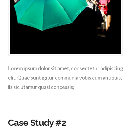
Lorem ipsum dolor sit amet, consectetur adipiscing
elit. Quae sunt igitur communia vobis cum antiquis,
iis sic utamur quasi concessis;
Case Study #2